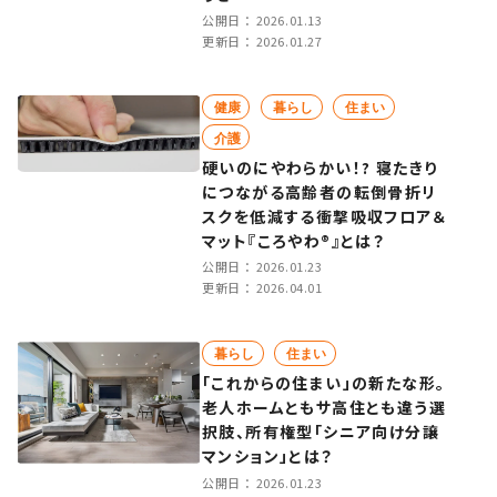
公開日：
2026.01.13
更新日：
2026.01.27
健康
暮らし
住まい
介護
硬いのにやわらかい！? 寝たきり
につながる高齢者の転倒骨折リ
スクを低減する衝撃吸収フロア＆
マット『ころやわ®』とは？
公開日：
2026.01.23
更新日：
2026.04.01
暮らし
住まい
「これからの住まい」の新たな形。
老人ホームともサ高住とも違う選
択肢、所有権型「シニア向け分譲
マンション」とは？
公開日：
2026.01.23