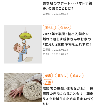
要な親のサポート･･･「オトナ親
子」の困りごととは?
公開日：
2026.04.02
暮らし
住まい
2027年で製造・輸出入禁止!?
離れて暮らす親御さんのお家の
「蛍光灯」交換準備を忘れずに！
公開日：
2026.01.13
更新日：
2026.01.27
健康
暮らし
住まい
介護
高齢者の転倒、侮るなかれ！ 最
悪寝たきりになることも!? 転倒
リスクを減らすための住まいづく
りを