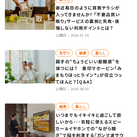
最近毎日のように買取チラシが
入ってきませんか? 「不要品買い
取り」サービスの裏側と失敗・後
悔しない利用ポイントとは？
公開日：
2026.07.30
見守り
健康
暮らし
親子の“ちょうどいい距離感”を
保つには？ 象印マホービン「み
まもりほっとライン®」が役立つっ
てほんと？【Q＆A】
公開日：
2026.08.05
健康
暮らし
いつまでもイキイキと過ごして欲
しいから･･･気軽に使えるスピー
カー＆イヤホンでの“ながら聴
き”で脳を刺激する『ガンマ波サウ