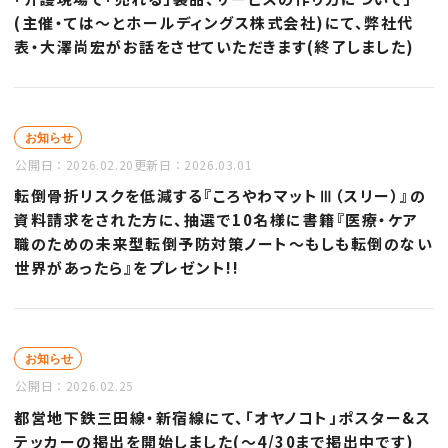
(主催・ては～とホールディングス株式会社)にて、弊社代
表・大澤尚宏がお話をさせていただきます(終了しました)
お知らせ
公開日：
2026.02.20
更新日：
2026.03.01
転倒骨折リスクを低減する『ころやわマットⅢ（スリー）』の
資料請求をされた方に、抽選で10名様に書籍『医療・ケア
職のための未来型転倒予防対策ノート～もしも転倒のない
世界があったら』をプレゼント!!
お知らせ
公開日：
2026.02.25
都営地下鉄三田線・新宿線にて、「オヤノコト」ポスター&ス
テッカーの掲出を開始しました(～4/30まで掲出中です)