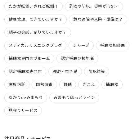
たかが転倒、されど転倒！
詐欺や防犯、災害が心配…
健康管理、できていますか？
急な通院や入院…準備は？
親子の会話、足りていますか？
メディカルリスニングプラグ
シャープ
補聴器相談医
補聴器専門店ブルーム
認定補聴器技能者
認定補聴器専門店
強盗・空き巣
防犯対策
家族信託
国勢調査
難聴
きこえ
補聴器
あかりdeみまもり
みまもりほっとライン
見守りサービス
注目商品・サービス