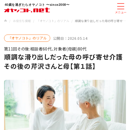
40歳を過ぎたらオヤノコト 〜since2008〜
メニュー
/
お役立ち情報
/
「オヤノコト」のリアル
/
順調な滑り出しだった母の呼び寄せ介護 その後の芹沢さんと母【第１話】
「オヤノコト」のリアル
公開日：
2026.05.14
第11回その後:相談者60代、対象者(母親)80代
順調な滑り出しだった母の呼び寄せ介護
その後の芹沢さんと母【第１話】