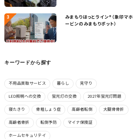
みまもりほっとライン®（象印マホ
ービンのみまもりポット）
キーワードから探す
不用品買取サービス
暮らし
見守り
LED照明への交換
蛍光灯の交換
2027年蛍光灯問題
寝たきり
骨粗しょう症
高齢者転倒
大腿骨骨折
高齢者骨折
転倒予防
マイナ保険証
ホームセキュリテイ