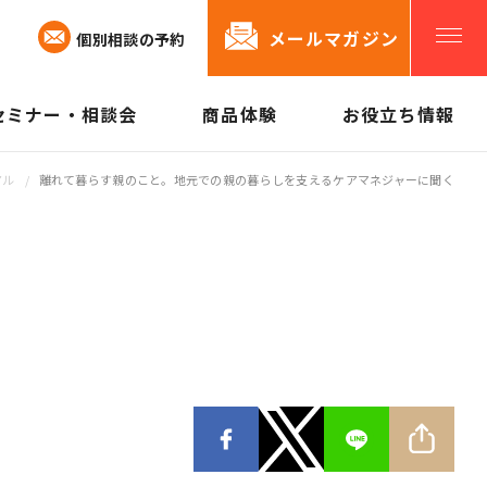
メールマガジン
個別相談の予約
セミナー・相談会
商品体験
お役立ち情報
「オヤノコト」が出来ること
「オヤノコト.
私たちができるサポート
アル
/
離れて暮らす親のこと。地元での親の暮らしを支えるケアマネジャーに聞く
親や老後のために始めること
お役立ち情報
メールマガジ
「オヤノコト」のリアル
見守り