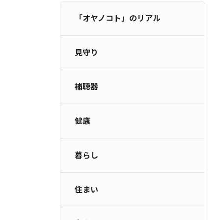
補聴器
健康
「オヤノコト」のリアル
暮らし
住まい
見守り
老人ホーム
お金
補聴器
介護
お墓
健康
お問い合わせ
利用規約
個人情報保護方針
暮らし
住まい