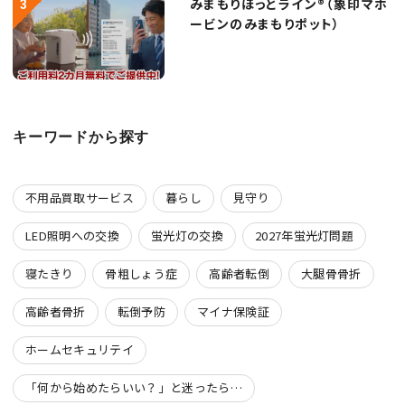
みまもりほっとライン®（象印マホ
ービンのみまもりポット）
キーワードから探す
不用品買取サービス
暮らし
見守り
LED照明への交換
蛍光灯の交換
2027年蛍光灯問題
寝たきり
骨粗しょう症
高齢者転倒
大腿骨骨折
高齢者骨折
転倒予防
マイナ保険証
ホームセキュリテイ
「何から始めたらいい？」と迷ったら…