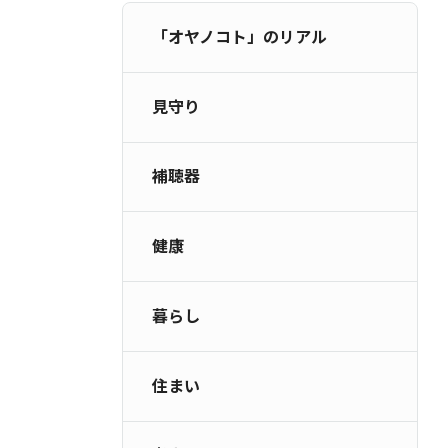
補聴器
健康
「オヤノコト」のリアル
暮らし
住まい
見守り
老人ホーム
お金
補聴器
介護
お墓
健康
お問い合わせ
利用規約
個人情報保護方針
暮らし
住まい