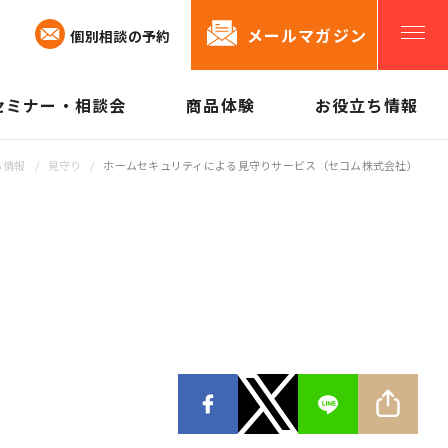
メールマガジン
個別相談の予約
セミナー・相談会
商品体験
お役立ち情報
「オヤノコト」が出来ること
「オヤノコト.
私たちができるサポート
ち情報
/
見守り
/
ホームセキュリティによる見守りサービス（セコム株式会社）
親や老後のために始めること
お役立ち情報
メールマガジ
「オヤノコト」のリアル
見守り