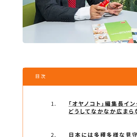
目次
「オヤノコト」編集長イン
どうしてなかなか広まら
日本には多種多様な見守