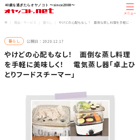
40歳を過ぎたらオヤノコト 〜since2008〜
メニュー
/
商品・サービス
/
暮らし
/
やけどの心配もなし！ 面倒な蒸し料理を手軽に美味しく！ 電気蒸し器「卓上ひとりフードスチーマー」
暮らし
公開日：
2020.12.17
やけどの心配もなし！ 面倒な蒸し料理
を手軽に美味しく！ 電気蒸し器「卓上ひ
とりフードスチーマー」