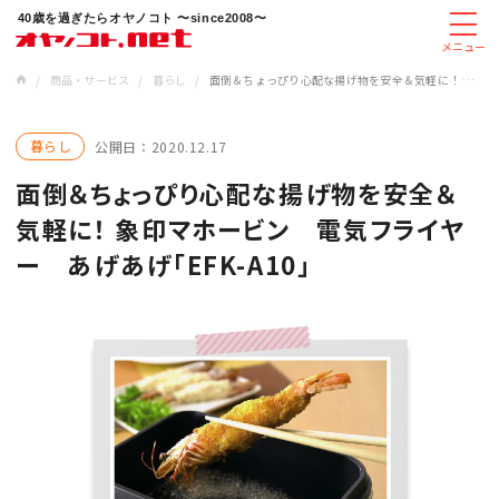
40歳を過ぎたらオヤノコト 〜since2008〜
メニュー
/
商品・サービス
/
暮らし
/
面倒＆ちょっぴり心配な揚げ物を安全＆気軽に！ 象印マホービン 電気フライヤー あげあげ「EFK-A10」
暮らし
公開日：
2020.12.17
面倒＆ちょっぴり心配な揚げ物を安全＆
気軽に！ 象印マホービン 電気フライヤ
ー あげあげ「EFK-A10」