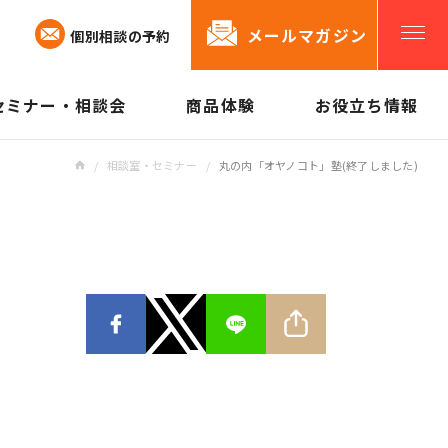
メールマガジン
個別相談の予約
セミナー・相談会
商品体験
お役立ち情報
「オヤノコト」が出来ること
「オヤノコト.
私たちができるサポート
/
相談室・セミナー
/
丸の内「オヤノコト」塾(終了しました)
親や老後のために始めること
お役立ち情報
メールマガジ
「オヤノコト」のリアル
見守り