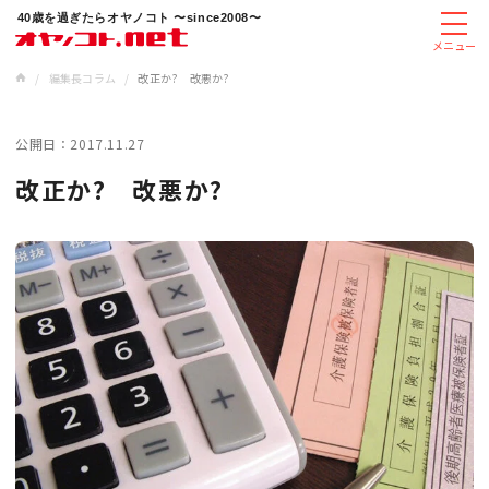
40歳を過ぎたらオヤノコト 〜since2008〜
メニュー
/
編集長コラム
/
改正か? 改悪か?
公開日：
2017.11.27
改正か? 改悪か?