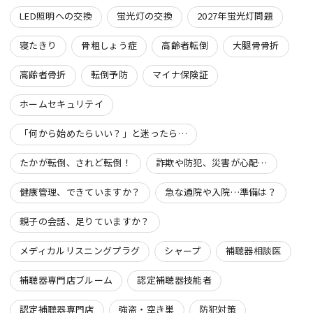
LED照明への交換
蛍光灯の交換
2027年蛍光灯問題
寝たきり
骨粗しょう症
高齢者転倒
大腿骨骨折
高齢者骨折
転倒予防
マイナ保険証
ホームセキュリテイ
「何から始めたらいい？」と迷ったら…
たかが転倒、されど転倒！
詐欺や防犯、災害が心配…
健康管理、できていますか？
急な通院や入院…準備は？
親子の会話、足りていますか？
メディカルリスニングプラグ
シャープ
補聴器相談医
補聴器専門店ブルーム
認定補聴器技能者
認定補聴器専門店
強盗・空き巣
防犯対策